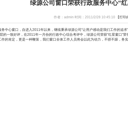
绿源公司窗口荣获行政服务中心“红
作者：admin 时间：2011/2/28 10:45:10
【打印
中心窗口，自进入2011年以来，继续秉承绿源公司“让用户感动是我们工作的追求
层的一致好评，在2011年一月份的行政中心综合考评中，绿源公司荣获“红星窗口”荣
作的肯定，更是一种鞭策，我们窗口全体工作人员将会以此为动力，不骄不躁，务实