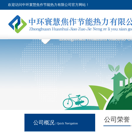
欢迎访问中环寰慧焦作节能热力有限公司官方网站！
公司荣誉
公司概况
| Quick Navigation