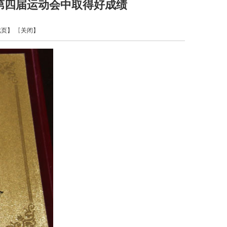
第四届运动会中取得好成绩
此页】
【
关闭】