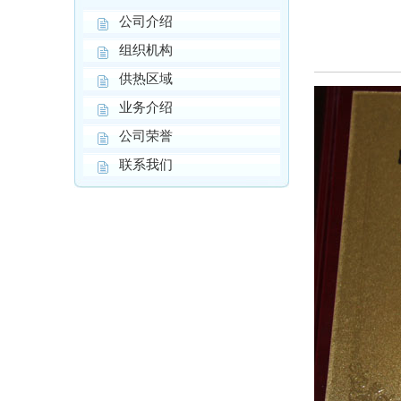
公司介绍
组织机构
供热区域
业务介绍
公司荣誉
联系我们