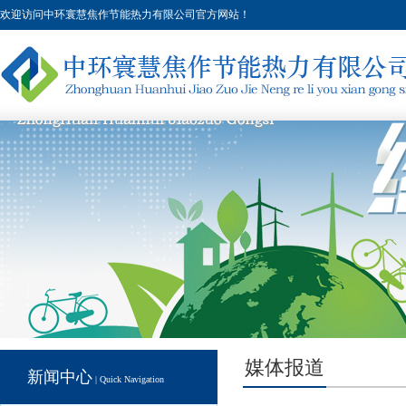
欢迎访问中环寰慧焦作节能热力有限公司官方网站！
媒体报道
新闻中心
| Quick Navigation